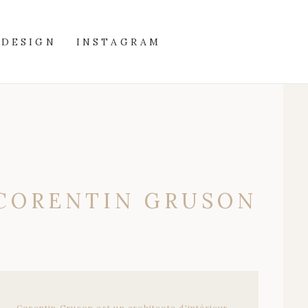
DESIGN
INSTAGRAM
CORENTIN
GRUSON
Corentin
Gruson
est
un
architecte
d'intérieur