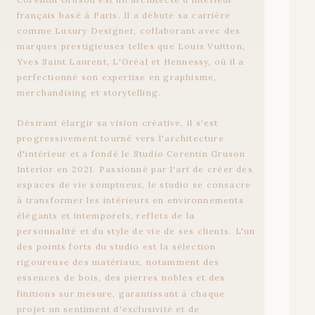
français
basé
à
Paris.
Il
a
débuté
sa
carrière
comme
Luxury
Designer,
collaborant
avec
des
marques
prestigieuses
telles
que
Louis
Vuitton,
Yves
Saint
Laurent,
L'Oréal
et
Hennessy,
où
il
a
perfectionné
son
expertise
en
graphisme,
merchandising
et
storytelling.
Désirant
élargir
sa
vision
créative,
il
s'est
progressivement
tourné
vers
l'architecture
d'intérieur
et
a
fondé
le
Studio
Corentin
Gruson
Interior
en
2021.
Passionné
par
l'art
de
créer
des
espaces
de
vie
somptueux,
le
studio
se
consacre
à
transformer
les
intérieurs
en
environnements
élégants
et
intemporels,
reflets
de
la
personnalité
et
du
style
de
vie
de
ses
clients.
L'un
des
points
forts
du
studio
est
la
sélection
rigoureuse
des
matériaux,
notamment
des
essences
de
bois,
des
pierres
nobles
et
des
finitions
sur
mesure,
garantissant
à
chaque
projet
un
sentiment
d'exclusivité
et
de