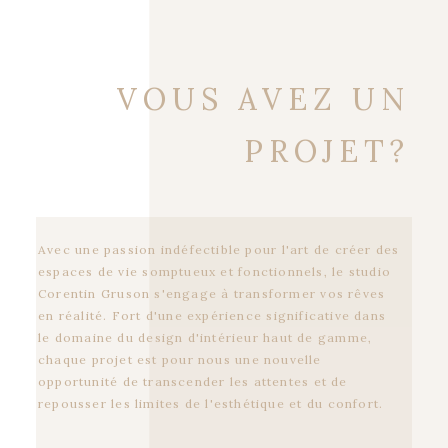
VOUS
AVEZ
UN
PROJET?
Avec
une
passion
indéfectible
pour
l'art
de
créer
des
espaces
de
vie
somptueux
et
fonctionnels,
le
studio
Corentin
Gruson
s'engage
à
transformer
vos
rêves
en
réalité.
Fort
d'une
expérience
significative
dans
le
domaine
du
design
d'intérieur
haut
de
gamme,
chaque
projet
est
pour
nous
une
nouvelle
opportunité
de
transcender
les
attentes
et
de
repousser
les
limites
de
l'esthétique
et
du
confort.